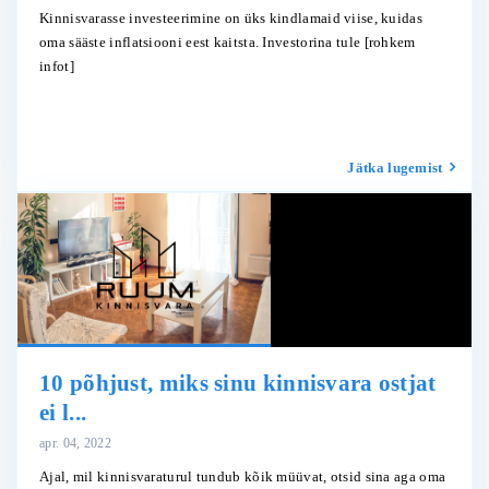
Kinnisvarasse investeerimine on üks kindlamaid viise, kuidas
oma sääste inflatsiooni eest kaitsta. Investorina tule
[rohkem
infot]
Jätka lugemist
10 põhjust, miks sinu kinnisvara ostjat
ei l...
apr. 04, 2022
Ajal, mil kinnisvaraturul tundub kõik müüvat, otsid sina aga oma