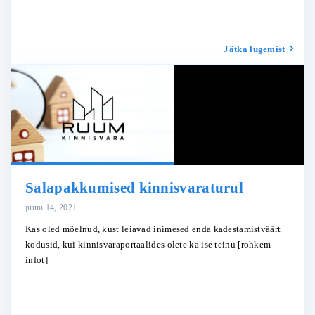
Jätka lugemist
Salapakkumised kinnisvaraturul
juuni 14, 2021
Kas oled mõelnud, kust leiavad inimesed enda kadestamistväärt
kodusid, kui kinnisvaraportaalides olete ka ise teinu
[rohkem
infot]