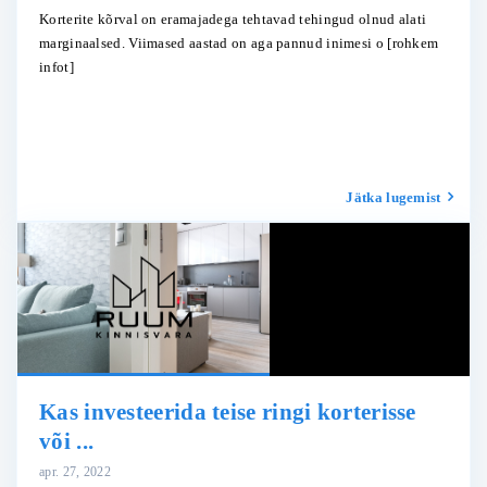
Korterite kõrval on eramajadega tehtavad tehingud olnud alati
marginaalsed. Viimased aastad on aga pannud inimesi o
[rohkem
infot]
Jätka lugemist
Kas investeerida teise ringi korterisse
või ...
apr. 27, 2022