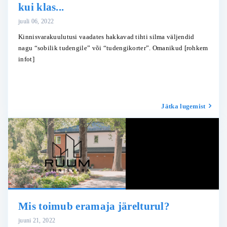
kui klas...
juuli 06, 2022
Kinnisvarakuulutusi vaadates hakkavad tihti silma väljendid
nagu “sobilik tudengile” või “tudengikorter”. Omanikud
[rohkem
infot]
Jätka lugemist
Mis toimub eramaja järelturul?
juuni 21, 2022