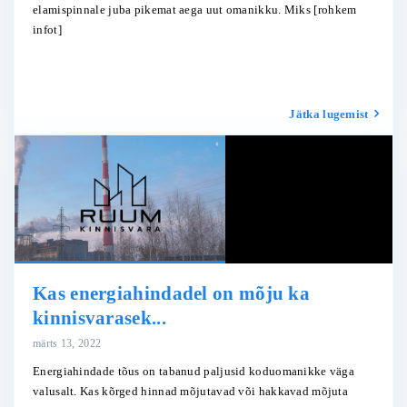
elamispinnale juba pikemat aega uut omanikku. Miks
[rohkem
infot]
Jätka lugemist
Kas energiahindadel on mõju ka
kinnisvarasek...
märts 13, 2022
Energiahindade tõus on tabanud paljusid koduomanikke väga
valusalt. Kas kõrged hinnad mõjutavad või hakkavad mõjuta