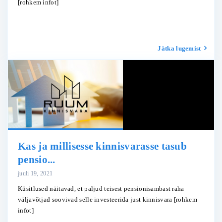
[rohkem infot]
Jätka lugemist
Kas ja millisesse kinnisvarasse tasub
pensio...
juuli 19, 2021
Küsitlused näitavad, et paljud teisest pensionisambast raha
väljavõtjad soovivad selle investeerida just kinnisvara
[rohkem
infot]