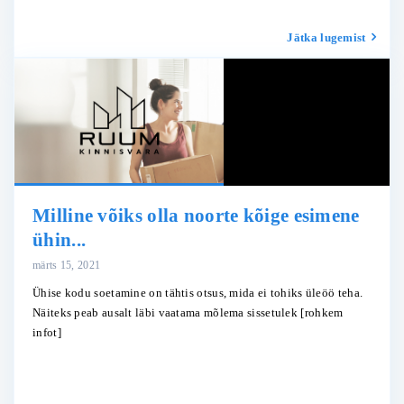
Jätka lugemist
Milline võiks olla noorte kõige esimene
ühin...
märts 15, 2021
Ühise kodu soetamine on tähtis otsus, mida ei tohiks üleöö teha.
Näiteks peab ausalt läbi vaatama mõlema sissetulek
[rohkem
infot]