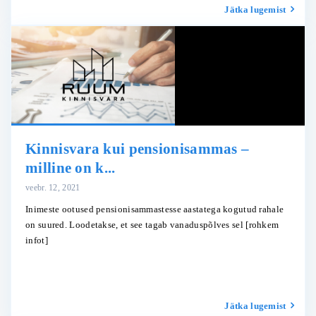
Jätka lugemist
Kinnisvara kui pensionisammas –
milline on k...
veebr. 12, 2021
Inimeste ootused pensionisammastesse aastatega kogutud rahale
on suured. Loodetakse, et see tagab vanaduspõlves sel
[rohkem
infot]
Jätka lugemist