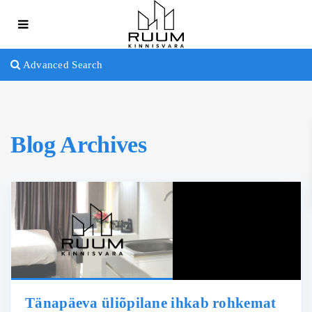
Advanced Search
Blog Archives
Tänapäeva üliõpilane ihkab rohkemat