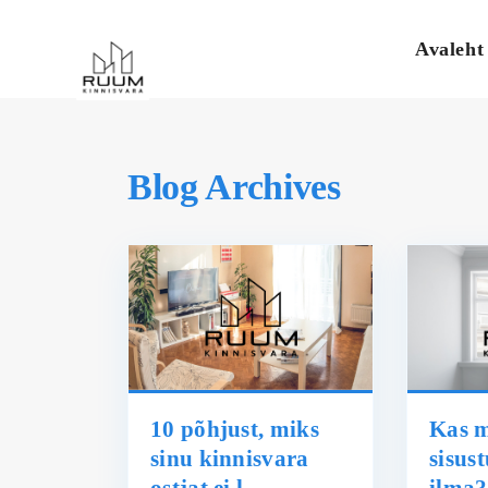
Avaleht
Blog Archives
10 põhjust, miks
Kas 
sinu kinnisvara
sisus