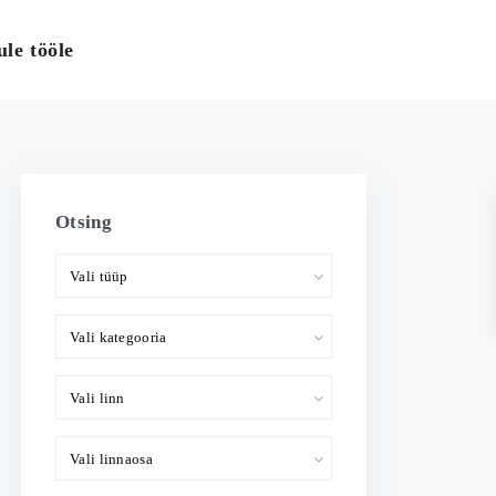
ule tööle
Otsing
Vali tüüp
Vali kategooria
Vali linn
Vali linnaosa