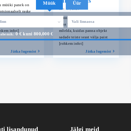
kinnisvaras
Müük
Üür
 müüki panek on
nov. 17, 2020
otsionaalselt raske
Kinnisvaraturul on konkurents
stõttu kipuvad
linn
Vali linnaosa
täna väga suur ning tuleb
sellega viivitama ning
mõelda, kuidas panna objekt
hkem infot]
0 € kuni 800,000 €
ahemik:
sadade teiste seast välja paist
[rohkem infot]
Jätka lugemist
Jätka lugemist
uti lisandunud
Jälgi meid