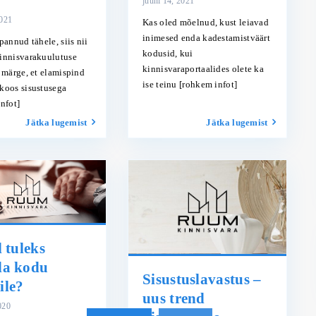
juuni 14, 2021
2021
Kas oled mõelnud, kust leiavad
inimesed enda kadestamistväärt
pannud tähele, siis nii
kodusid, kui
innisvarakuulutuse
kinnisvaraportaalides olete ka
 märge, et elamispind
ise teinu
[rohkem infot]
koos sisustusega
nfot]
Jätka lugemist
Jätka lugemist
l tuleks
da kodu
Sisustuslavastus –
ile?
uus trend
020