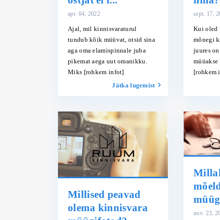
ostjat ei l...
ilma?
apr. 04, 2022
sept. 17, 
Ajal, mil kinnisvaraturul
Kui oled 
tundub kõik müüvat, otsid sina
mõnegi k
aga oma elamispinnale juba
juures on
pikemat aega uut omanikku.
müüakse 
Miks
[rohkem infot]
[rohkem i
Jätka lugemist
Milla
mõel
Millised peavad
müüg
olema kinnisvara
nov. 23, 2