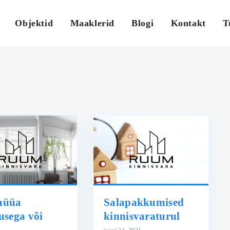
Objektid
Maaklerid
Blogi
Kontakt
T
müüa
Salapakkumised
tusega või
kinnisvaraturul