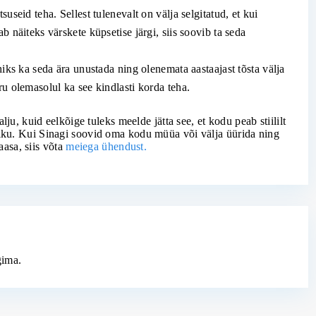
suseid teha. Sellest tulenevalt on välja selgitatud, et kui
b näiteks värskete küpsetise järgi, siis soovib ta seda
ohiks ka seda ära unustada ning olenemata aastaajast tõsta välja
ru olemasolul ka see kindlasti korda teha.
ju, kuid eelkõige tuleks meelde jätta see, et kodu peab stiililt
ku. Kui Sinagi soovid oma kodu müüa või välja üürida ning
aasa, siis võta
meiega ühendust.
gima
.