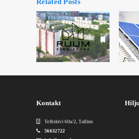
Related Posts
Kontakt
Hilj
Telliskivi 60a/2, Tallinn
56632722