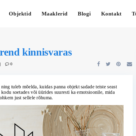
Objektid
Maaklerid
Blogi
Kontakt
T
trend kinnisvaras
|
0
ning tuleb mõelda, kuidas panna objekt sadade teiste seast
b kodu soetades või üürides suuresti ka emotsioonile, mida
rohkem just sellele rõhuma.