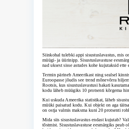
Siinkohal tulebki appi sisustuslavastus, mis o
müügi- ja üürinipp. Sisustuslavastuse eesmärgi
nad uksest sisse astudes kohe kujutaksid ette 
Termin pärineb Ameerikast ning sealsel kinnis
Euroopasse jõudis see trend mõnevõrra hiljem,
Rootsis, kus sisustuslavastusi hakati kasutama
kodu läheb müügiks 10 protsenti kõrgema hinn
Kui uskuda Ameerika statistikat, läheb sisustu
müüki paisatud kodu. Kui objekt on aga täitsa 
on ostja valmis maksma kuni 20 protsenti roh
Mida siis sisustuslavastus endast kujutab? Val
tõstmist. Sisustuslavastuse eesmärgiks peab o