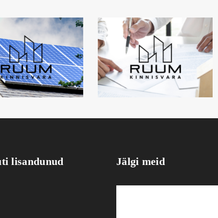
uti lisandunud
Jälgi meid