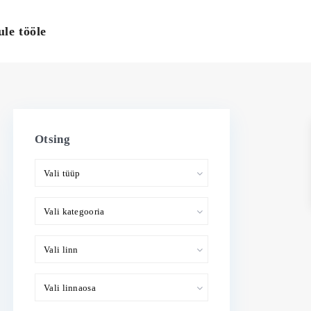
ule tööle
Otsing
Vali tüüp
Vali kategooria
Vali linn
Vali linnaosa