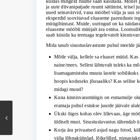
kuidas mingeid ruume saab kasutada. Mõnel ju
ja uute diivanipatjade ruumi sättimist, teisel 
uued seinavärvid, vana mööbel välja ja uus sis
eksperdid soovitavad eluaseme parenduste teg
müügihinnast. Muide, uuringud on ka näidanud,
eluaseme mööbli müüjalt ära ostma. Loomulik
saab küsida ka teemaga tegelevatelt kinnisvar
Mida tasub sisustuslavastuste puhul meelde jä
Mõtle välja, kellele sa eluaset müüd. Kas 
naine/mees. Sellest lähtuvalt tuleks ka mõ
lisamagamistuba muuta lastele sobilikuk
hoopis koduseks jõusaaliks? Kas sellise kor
midagi muud?
Kuna kinnisvaramüügis on esmamulje olulin
eramaja puhul esiukse juurde jäävale alale
Ükski õiges kohas olev lillevaas, äge möö
üldiselt must. Sisustuslavastus tähendab üh
Korja ära privaatsed asjad nagu fotod, kü
välja lõhnaküünlad, lõikelilled, nipsasjak