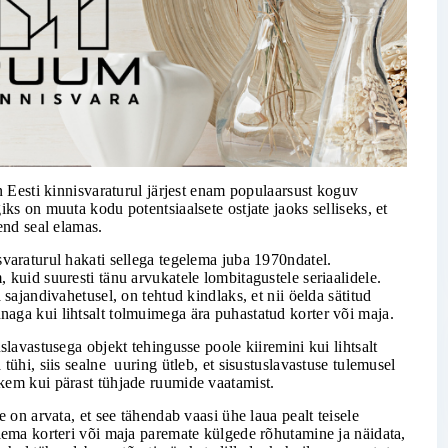
n Eesti kinnisvaraturul järjest enam populaarsust koguv
ks on muuta kodu potentsiaalsete ostjate jaoks selliseks, et
end seal elamas.
varaturul hakati sellega tegelema juba 1970ndatel.
 kuid suuresti tänu arvukatele lombitagustele seriaalidele.
 sajandivahetusel, on tehtud kindlaks, et nii öelda sätitud
aga kui lihtsalt tolmuimega ära puhastatud korter või maja.
slavastusega objekt tehingusse poole kiiremini kui lihtsalt
tühi, siis sealne uuring ütleb, et sisustuslavastuse tulemusel
kem kui pärast tühjade ruumide vaatamist.
e on arvata, et see tähendab vaasi ühe laua pealt teisele
lema korteri või maja paremate külgede rõhutamine ja näidata,