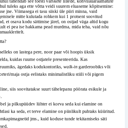
hul tähendab see tõesti värskete lillede, kohvilauaraamatute
juhul tuleks aga ette võtta veidi suurem eluaseme kõpitsemine:
se jne. Viimasega ei tasu siiski üle piiri minna, vaid
emisele mitte kulutada rohkem kui 1 protsent soovitud
 et osava kodu sättimise järel, on ostjad väga altid kogu
ult ei pea ise hakkama pead murdma, mida teha, vaid nõu
amaakleritelt.
tta?
selleks on lastega pere, noor paar või hoopis üksik
elda, kuidas ruume ostjatele presenteerida. Kas
s ruumiks, ägedaks kodukontoriks,
walk-in
garderoobiks või
teri/maja ostja eelistaks minimalistliku stiili või pigem
e, siis soovitatakse suurt tähelepanu pöörata esikule ja
.
bel ja pilkupüüdev lühter ei korva seda kui elamine on
tlasi ka seda, et terve elamine on piinlikult puhtaks küüritud.
lmkapimagnetid jms., kuid koduse tunde tekitamiseks säti
esed.