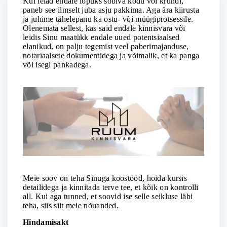
Kui leiad endale lõpuks sobiva kodu või krundi,
paneb see ilmselt juba asju pakkima. Aga ära kiirusta
ja juhime tähelepanu ka ostu- või müügiprotsessile.
Olenemata sellest, kas said endale kinnisvara või
leidis Sinu maatükk endale uued potentsiaalsed
elanikud, on palju tegemist veel paberimajanduse,
notariaalsete dokumentidega ja võimalik, et ka panga
või isegi pankadega.
Meie soov on teha Sinuga koostööd, hoida kursis
detailidega ja kinnitada terve tee, et kõik on kontrolli
all. Kui aga tunned, et soovid ise selle seikluse läbi
teha, siis siit meie nõuanded.
Hindamisakt