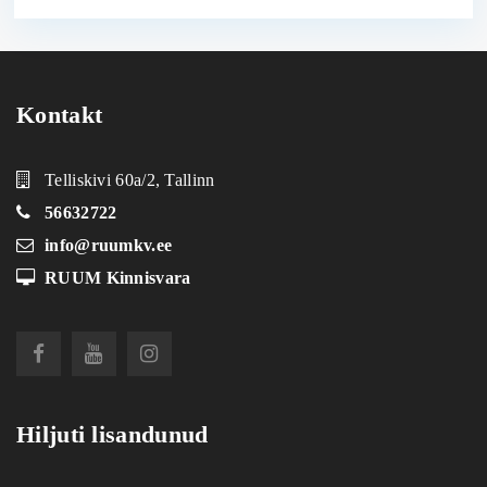
Kontakt
Telliskivi 60a/2, Tallinn
56632722
info@ruumkv.ee
RUUM Kinnisvara
Hiljuti lisandunud