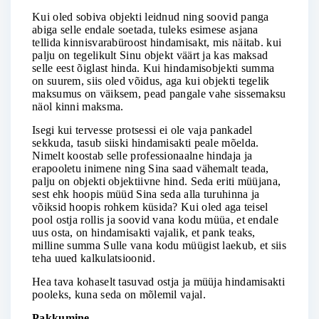
Kui oled sobiva objekti leidnud ning soovid panga
abiga selle endale soetada, tuleks esimese asjana
tellida kinnisvarabüroost hindamisakt, mis näitab. kui
palju on tegelikult Sinu objekt väärt ja kas maksad
selle eest õiglast hinda. Kui hindamisobjekti summa
on suurem, siis oled võidus, aga kui objekti tegelik
maksumus on väiksem, pead pangale vahe sissemaksu
näol kinni maksma.
Isegi kui tervesse protsessi ei ole vaja pankadel
sekkuda, tasub siiski hindamisakti peale mõelda.
Nimelt koostab selle professionaalne hindaja ja
erapooletu inimene ning Sina saad vähemalt teada,
palju on objekti objektiivne hind. Seda eriti müüjana,
sest ehk hoopis müüd Sina seda alla turuhinna ja
võiksid hoopis rohkem küsida? Kui oled aga teisel
pool ostja rollis ja soovid vana kodu müüa, et endale
uus osta, on hindamisakti vajalik, et pank teaks,
milline summa Sulle vana kodu müügist laekub, et siis
teha uued kalkulatsioonid.
Hea tava kohaselt tasuvad ostja ja müüja hindamisakti
pooleks, kuna seda on mõlemil vajal.
Pakkumine