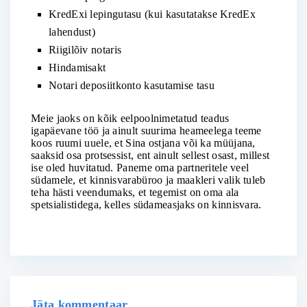
KredExi lepingutasu (kui kasutatakse KredEx
lahendust)
Riigilõiv notaris
Hindamisakt
Notari deposiitkonto kasutamise tasu
Meie jaoks on kõik eelpoolnimetatud teadus
igapäevane töö ja ainult suurima heameelega teeme
koos ruumi uuele, et Sina ostjana või ka müüjana,
saaksid osa protsessist, ent ainult sellest osast, millest
ise oled huvitatud. Paneme oma partneritele veel
südamele, et kinnisvarabüroo ja maakleri valik tuleb
teha hästi veendumaks, et tegemist on oma ala
spetsialistidega, kelles südameasjaks on kinnisvara.
Jäta kommentaar