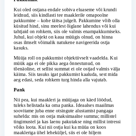
Kui oled ostjana endale sobiva eluaseme või krundi
leidnud, siis kindlasti tee maaklerile omapoolne
pakkumine – kohe täitsa julgelt. Pakkumine võib olla
küsitud hind, sinu meelest õiglane lahendus või kui
tahtjaid on rohkem, siis ole valmis enampakkumiseks.
Juhul, kui objekt on kaua müügis olnud, on hinna
osas ilmselt võimalik natukene navigeerida ostja
kasuks.
Müüja roll on pakkumist objektiivselt vaadelda. Kui
müük aga ei ole pikka aega õnnestunud, on
tõenäoline, et sellist summat ei ole ostjad valmis välja
käima. Siis tasuks igat pakkumist kaaluda, sest mida
aeg edasi, seda rohkem turg hinda alla vajutab.
Pank
Nii pea, kui maakleri ja müüjaga on käed löödud,
tuleks helistada ka oma panka. Ideaalses maailmas
soovitame juba enne otsingute alustamist pangaga
suhelda: mis on ostja maksimaalne summa; millistel
tingimustel ja kas laenu pakutakse ning millist intressi
võiks loota. Kui nii ostja kui ka müüa on koos
maakleriga ühel leheküljel, siis ei ole hiljem