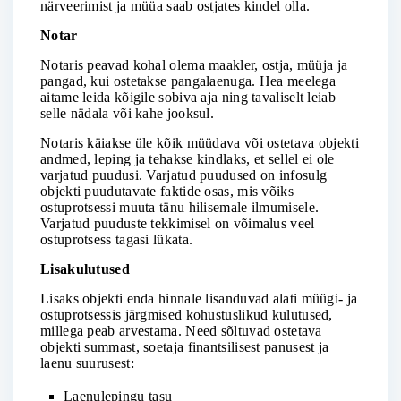
närveerimist ja müüa saab ostjates kindel olla.
Notar
Notaris peavad kohal olema maakler, ostja, müüja ja
pangad, kui ostetakse pangalaenuga. Hea meelega
aitame leida kõigile sobiva aja ning tavaliselt leiab
selle nädala või kahe jooksul.
Notaris käiakse üle kõik müüdava või ostetava objekti
andmed, leping ja tehakse kindlaks, et sellel ei ole
varjatud puudusi. Varjatud puudused on infosulg
objekti puudutavate faktide osas, mis võiks
ostuprotsessi muuta tänu hilisemale ilmumisele.
Varjatud puuduste tekkimisel on võimalus veel
ostuprotsess tagasi lükata.
Lisakulutused
Lisaks objekti enda hinnale lisanduvad alati müügi- ja
ostuprotsessis järgmised kohustuslikud kulutused,
millega peab arvestama. Need sõltuvad ostetava
objekti summast, soetaja finantsilisest panusest ja
laenu suurusest:
Laenulepingu tasu