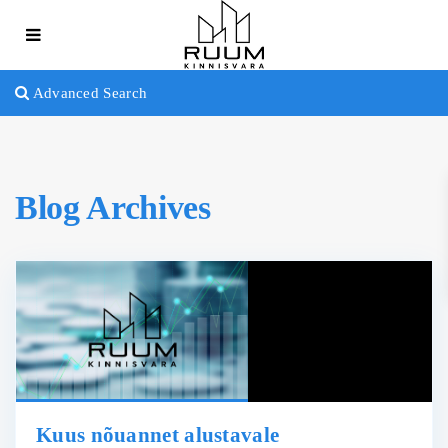
Advanced Search
Blog Archives
Kuus nõuannet alustavale