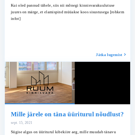
Kui oled pannud tähele, siis nii mõnegi kinnisvarakuulutuse
juures on märge, et elamispind müüakse koos sisustusega
[rohkem
infot]
Jätka lugemist
Mille järele on täna üüriturul nõudlust?
sept. 15, 2021
Sügise algus on üüriturul kibekiire aeg, mille muudab tänavu