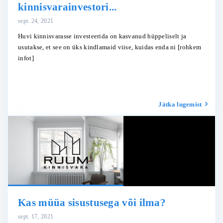
kinnisvarainvestori...
sept. 24, 2021
Huvi kinnisvarasse investeerida on kasvanud hüppeliselt ja
usutakse, et see on üks kindlamaid viise, kuidas enda ni
[rohkem
infot]
Jätka lugemist
Kas müüa sisustusega või ilma?
sept. 17, 2021