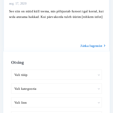
aug. 17, 2020
See siin on nüüd küll teema, mis põhjustab furoori igal korral, kui
seda arutama hakkad. Kui päevakorda tuleb üürim
[rohkem infot]
Jätka lugemist
Otsing
Vali tüüp
Vali kategooria
Vali linn