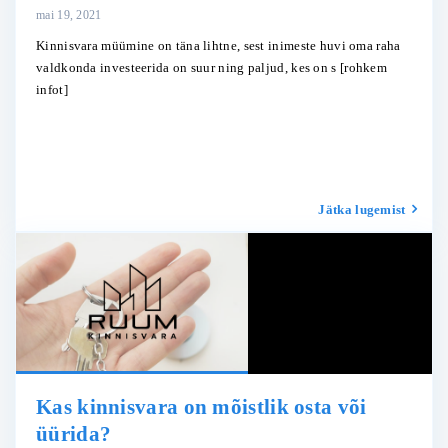
mai 19, 2021
Kinnisvara müümine on täna lihtne, sest inimeste huvi oma raha
valdkonda investeerida on suur ning paljud, kes on s
[rohkem
infot]
Jätka lugemist
Kas kinnisvara on mõistlik osta või
üürida?