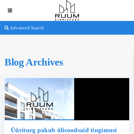
Advanced Search
Blog Archives
Üüriturg pakub ülisoodsaid tingimusi