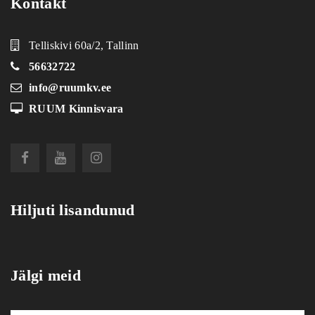
Kontakt
Telliskivi 60a/2, Tallinn
56632722
info@ruumkv.ee
RUUM Kinnisvara
Hiljuti lisandunud
Jälgi meid