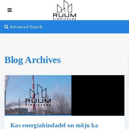
Advanced Search
Blog Archives
Kas energiahindadel on mõju ka