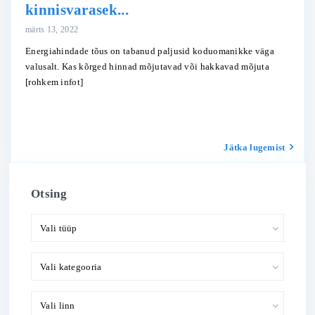
kinnisvarasek...
märts 13, 2022
Energiahindade tõus on tabanud paljusid koduomanikke väga
valusalt. Kas kõrged hinnad mõjutavad või hakkavad mõjuta
[rohkem infot]
Jätka lugemist
Otsing
Vali tüüp
Vali kategooria
Vali linn