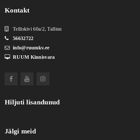
Kontakt
Telliskivi 60a/2, Tallinn
56632722
info@ruumkv.ee
RUUM Kinnisvara
Hiljuti lisandunud
Jälgi meid