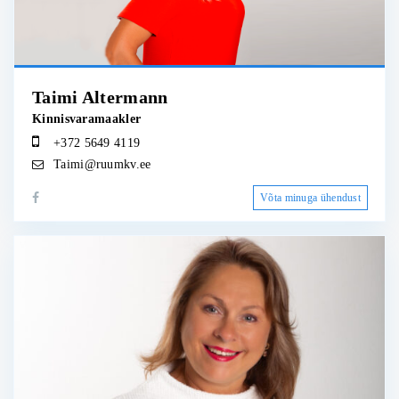
Taimi Altermann
Kinnisvaramaakler
+372 5649 4119
Taimi@ruumkv.ee
Võta minuga ühendust