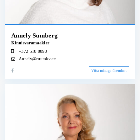
Annely Sumberg
Kinnisvaramaakler
+372 510 0090
Annely@ruumkv.ee
Võta minuga ühendust