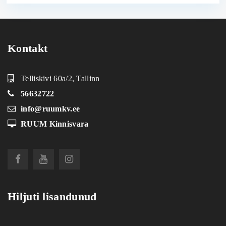
Kontakt
Telliskivi 60a/2, Tallinn
56632722
info@ruumkv.ee
RUUM Kinnisvara
Hiljuti lisandunud